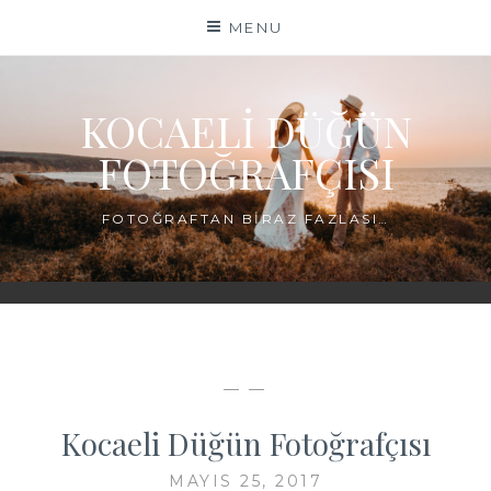
Skip
MENU
to
content
KOCAELI DÜĞÜN
FOTOĞRAFÇISI
FOTOĞRAFTAN BIRAZ FAZLASI…
— —
Kocaeli Düğün Fotoğrafçısı
MAYIS 25, 2017