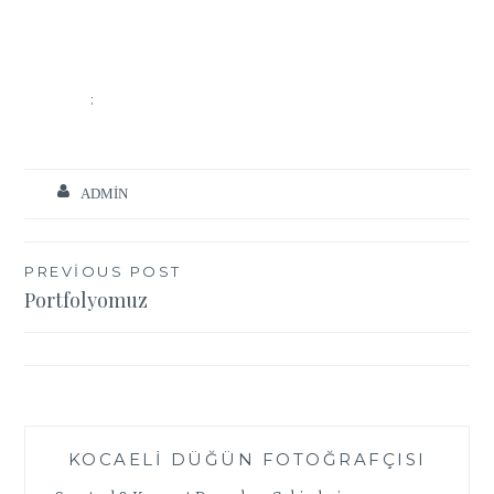
ADMIN
Yazı
PREVIOUS POST
Portfolyomuz
gezinmesi
KOCAELI DÜĞÜN FOTOĞRAFÇISI