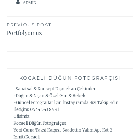
ADMIN
Yazı
PREVIOUS POST
Portfolyomuz
gezinmesi
KOCAELI DÜĞÜN FOTOĞRAFÇISI
-Sanatsal & Konsept Dışmekan Çekimleri
-Düğün & Nişan & Özel Gün & Bebek
-Güncel Fotoğraflar İçin İnstagramda Bizi Takip Edin
İletişim: 0544 543 84 41
Ofisimiz:
Kocaeli Düğün Fotoğrafçısı
Yeni Cuma Taksi Karşısı, Saadettin Yalım Apt Kat 2
İzmit/Kocaeli