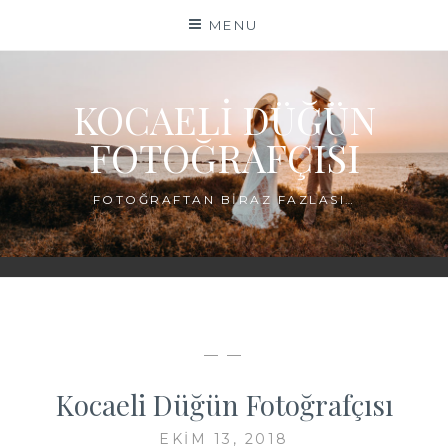
Skip
MENU
to
content
KOCAELI DÜĞÜN
FOTOĞRAFÇISI
FOTOĞRAFTAN BIRAZ FAZLASI…
— —
Kocaeli Düğün Fotoğrafçısı
EKIM 13, 2018