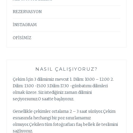
REZERVASYON
İNSTAGRAM
OFİSİMİZ
NASIL ÇALIŞIYORUZ?
Çekim İçin 3 dilimimiz mevcut 1. Dilim: 10.00 – 12.00 2.
Dilim: 13.00 -15.00 3.Dilim 17.30 -günbatımı dilimleri
olmak üzere. Siz istediğiniz zaman dilimini
seçiyorsunuz.O saatte başlıyoruz.
Genellikle çekimler ortalama 2 – 3 saat sürüyor.Çekim
esnasında herhangi bir poz sınırlamamız
olmuyor.Çekilen tüm fotoğrafları flaş bellek ile teslimini
sağlıyoruz.