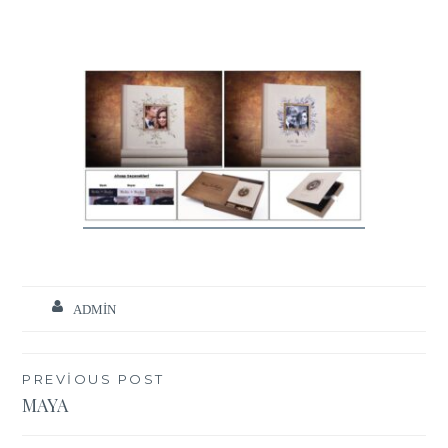
ADMIN
Yazı
PREVIOUS POST
MAYA
gezinmesi