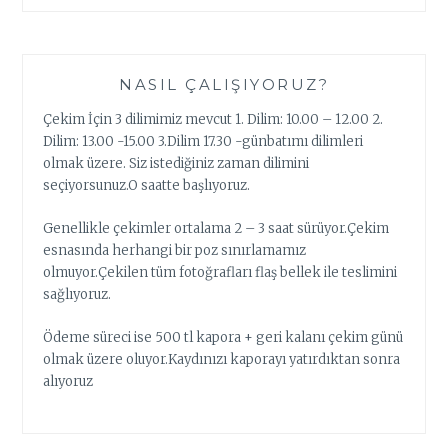
NASIL ÇALIŞIYORUZ?
Çekim İçin 3 dilimimiz mevcut 1. Dilim: 10.00 – 12.00 2.
Dilim: 13.00 -15.00 3.Dilim 17.30 -günbatımı dilimleri
olmak üzere. Siz istediğiniz zaman dilimini
seçiyorsunuz.O saatte başlıyoruz.
Genellikle çekimler ortalama 2 – 3 saat sürüyor.Çekim
esnasında herhangi bir poz sınırlamamız
olmuyor.Çekilen tüm fotoğrafları flaş bellek ile teslimini
sağlıyoruz.
Ödeme süreci ise 500 tl kapora + geri kalanı çekim günü
olmak üzere oluyor.Kaydınızı kaporayı yatırdıktan sonra
alıyoruz