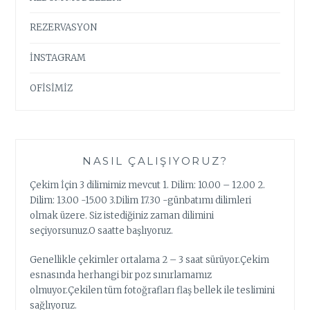
REZERVASYON
İNSTAGRAM
OFİSİMİZ
NASIL ÇALIŞIYORUZ?
Çekim İçin 3 dilimimiz mevcut 1. Dilim: 10.00 – 12.00 2.
Dilim: 13.00 -15.00 3.Dilim 17.30 -günbatımı dilimleri
olmak üzere. Siz istediğiniz zaman dilimini
seçiyorsunuz.O saatte başlıyoruz.
Genellikle çekimler ortalama 2 – 3 saat sürüyor.Çekim
esnasında herhangi bir poz sınırlamamız
olmuyor.Çekilen tüm fotoğrafları flaş bellek ile teslimini
sağlıyoruz.