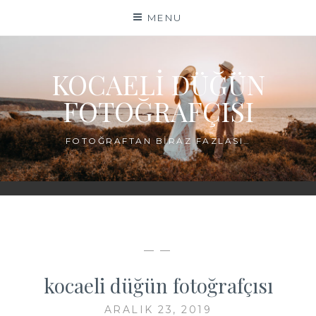
Skip
MENU
to
content
KOCAELI DÜĞÜN
FOTOĞRAFÇISI
FOTOĞRAFTAN BIRAZ FAZLASI…
— —
kocaeli düğün fotoğrafçısı
ARALIK 23, 2019