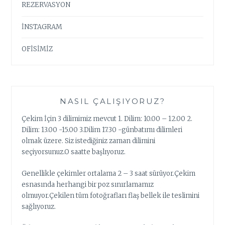
REZERVASYON
İNSTAGRAM
OFİSİMİZ
NASIL ÇALIŞIYORUZ?
Çekim İçin 3 dilimimiz mevcut 1. Dilim: 10.00 – 12.00 2.
Dilim: 13.00 -15.00 3.Dilim 17.30 -günbatımı dilimleri
olmak üzere. Siz istediğiniz zaman dilimini
seçiyorsunuz.O saatte başlıyoruz.
Genellikle çekimler ortalama 2 – 3 saat sürüyor.Çekim
esnasında herhangi bir poz sınırlamamız
olmuyor.Çekilen tüm fotoğrafları flaş bellek ile teslimini
sağlıyoruz.