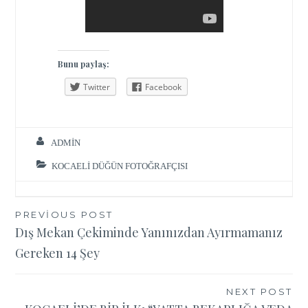
Bunu paylaş:
Twitter
Facebook
ADMIN
KOCAELI DÜĞÜN FOTOĞRAFÇISI
Yazı
PREVIOUS POST
Dış Mekan Çekiminde Yanınızdan Ayırmamanız
gezinmesi
Gereken 14 Şey
NEXT POST