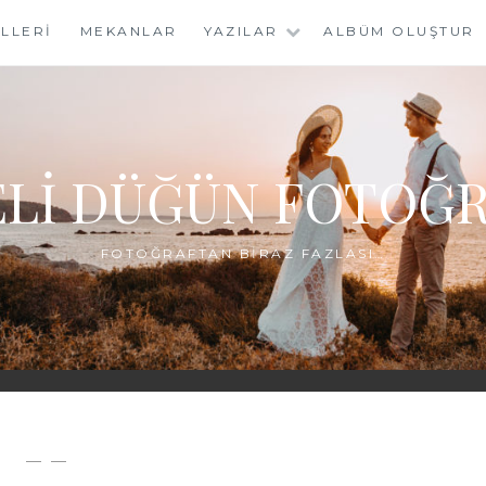
LLERI
MEKANLAR
YAZILAR
ALBÜM OLUŞTUR
LI DÜĞÜN FOTOĞR
FOTOĞRAFTAN BIRAZ FAZLASI…
— —