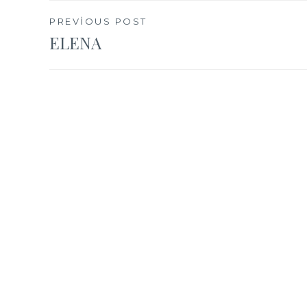
Yazı
PREVIOUS POST
ELENA
gezinmesi