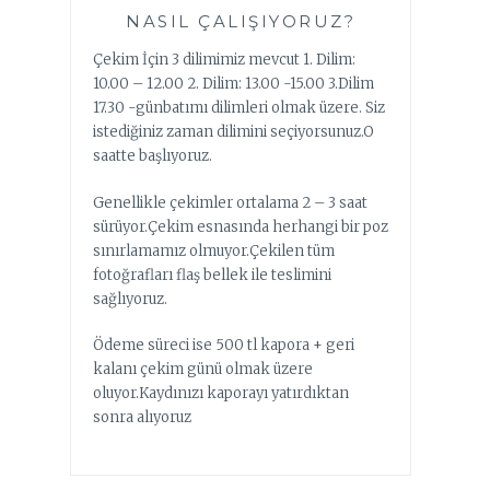
NASIL ÇALIŞIYORUZ?
Çekim İçin 3 dilimimiz mevcut 1. Dilim:
10.00 – 12.00 2. Dilim: 13.00 -15.00 3.Dilim
17.30 -günbatımı dilimleri olmak üzere. Siz
istediğiniz zaman dilimini seçiyorsunuz.O
saatte başlıyoruz.
Genellikle çekimler ortalama 2 – 3 saat
sürüyor.Çekim esnasında herhangi bir poz
sınırlamamız olmuyor.Çekilen tüm
fotoğrafları flaş bellek ile teslimini
sağlıyoruz.
Ödeme süreci ise 500 tl kapora + geri
kalanı çekim günü olmak üzere
oluyor.Kaydınızı kaporayı yatırdıktan
sonra alıyoruz