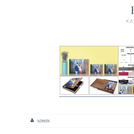
KA
ADMIN