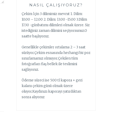
NASIL ÇALIŞIYORUZ?
Çekim İçin 3 dilimimiz mevcut 1. Dilim:
10.00 – 12.00 2. Dilim: 13.00 -15.00 3.Dilim
17.30 -günbatımı dilimleri olmak üzere. Siz
istediğiniz zaman dilimini seçiyorsunuz.O
saatte başlıyoruz.
Genellikle çekimler ortalama 2 – 3 saat
sürüyor.Çekim esnasında herhangi bir poz
sınırlamamız olmuyor.Çekilen tüm
fotoğrafları flaş bellek ile teslimini
sağlıyoruz.
Ödeme süreci ise 500 tl kapora + geri
kalanı çekim günü olmak üzere
oluyor.Kaydınızı kaporayı yatırdıktan
sonra alıyoruz