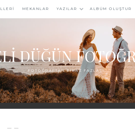
LLERI
MEKANLAR
YAZILAR
ALBÜM OLUŞTUR
LI DÜĞÜN FOTOĞR
FOTOĞRAFTAN BIRAZ FAZLASI…
— —