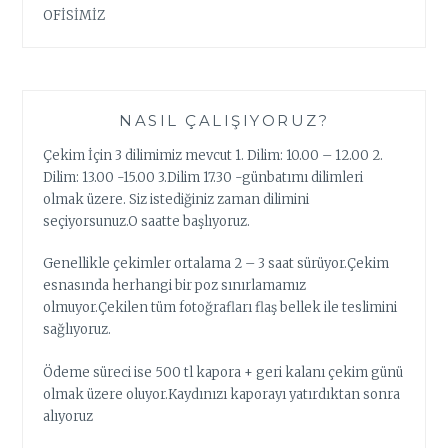
OFİSİMİZ
NASIL ÇALIŞIYORUZ?
Çekim İçin 3 dilimimiz mevcut 1. Dilim: 10.00 – 12.00 2.
Dilim: 13.00 -15.00 3.Dilim 17.30 -günbatımı dilimleri
olmak üzere. Siz istediğiniz zaman dilimini
seçiyorsunuz.O saatte başlıyoruz.
Genellikle çekimler ortalama 2 – 3 saat sürüyor.Çekim
esnasında herhangi bir poz sınırlamamız
olmuyor.Çekilen tüm fotoğrafları flaş bellek ile teslimini
sağlıyoruz.
Ödeme süreci ise 500 tl kapora + geri kalanı çekim günü
olmak üzere oluyor.Kaydınızı kaporayı yatırdıktan sonra
alıyoruz