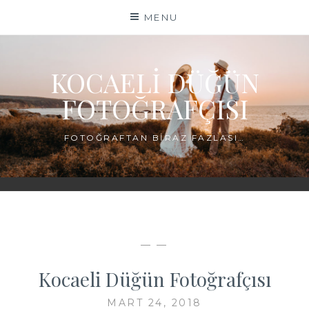
Skip
MENU
to
content
KOCAELI DÜĞÜN
FOTOĞRAFÇISI
FOTOĞRAFTAN BIRAZ FAZLASI…
— —
Kocaeli Düğün Fotoğrafçısı
MART 24, 2018