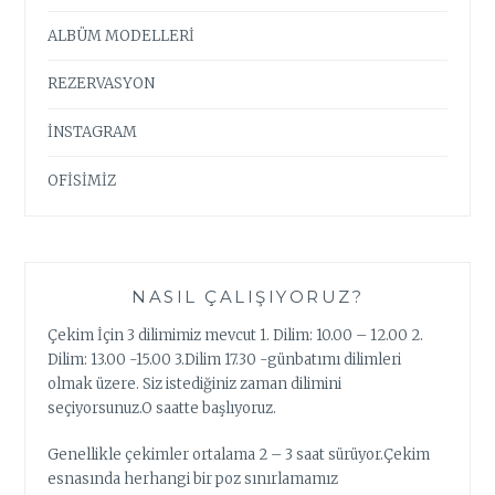
ALBÜM MODELLERİ
REZERVASYON
İNSTAGRAM
OFİSİMİZ
NASIL ÇALIŞIYORUZ?
Çekim İçin 3 dilimimiz mevcut 1. Dilim: 10.00 – 12.00 2.
Dilim: 13.00 -15.00 3.Dilim 17.30 -günbatımı dilimleri
olmak üzere. Siz istediğiniz zaman dilimini
seçiyorsunuz.O saatte başlıyoruz.
Genellikle çekimler ortalama 2 – 3 saat sürüyor.Çekim
esnasında herhangi bir poz sınırlamamız