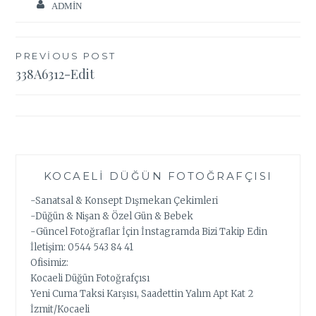
ADMIN
Yazı
PREVIOUS POST
338A6312-Edit
gezinmesi
KOCAELI DÜĞÜN FOTOĞRAFÇISI
-Sanatsal & Konsept Dışmekan Çekimleri
-Düğün & Nişan & Özel Gün & Bebek
-Güncel Fotoğraflar İçin İnstagramda Bizi Takip Edin
İletişim: 0544 543 84 41
Ofisimiz:
Kocaeli Düğün Fotoğrafçısı
Yeni Cuma Taksi Karşısı, Saadettin Yalım Apt Kat 2
İzmit/Kocaeli