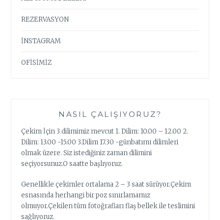
REZERVASYON
İNSTAGRAM
OFİSİMİZ
NASIL ÇALIŞIYORUZ?
Çekim İçin 3 dilimimiz mevcut 1. Dilim: 10.00 – 12.00 2.
Dilim: 13.00 -15.00 3.Dilim 17.30 -günbatımı dilimleri
olmak üzere. Siz istediğiniz zaman dilimini
seçiyorsunuz.O saatte başlıyoruz.
Genellikle çekimler ortalama 2 – 3 saat sürüyor.Çekim
esnasında herhangi bir poz sınırlamamız
olmuyor.Çekilen tüm fotoğrafları flaş bellek ile teslimini
sağlıyoruz.