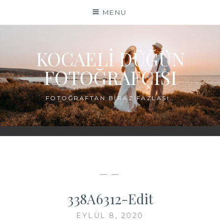
Skip
MENU
to
content
KOCAELI DÜĞÜN
FOTOĞRAFÇISI
FOTOĞRAFTAN BIRAZ FAZLASI…
— —
338A6312-Edit
EYLÜL 8, 2020