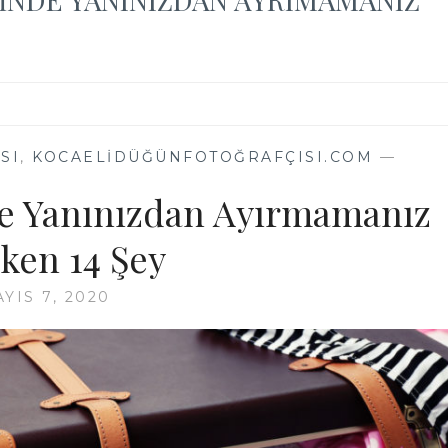
SI
,
KOCAELIDÜĞÜNFOTOĞRAFÇISI.COM
—
e Yanınızdan Ayırmamanız
ken 14 Şey
YIS 7, 2020