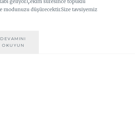
kabı geliyor.Çekim süresince topuklu
 ve modunuzu düşürecektir.Size tavsiyemiz
DEVAMINI
DIŞ
OKUYUN
MEKAN
ÇEKIMINDE
YANINIZDAN
AYIRMAMANIZ
GEREKEN
14
ŞEY