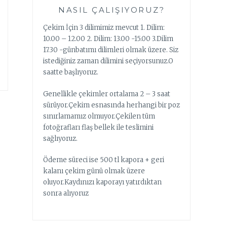
NASIL ÇALIŞIYORUZ?
Çekim İçin 3 dilimimiz mevcut 1. Dilim:
10.00 – 12.00 2. Dilim: 13.00 -15.00 3.Dilim
17.30 -günbatımı dilimleri olmak üzere. Siz
istediğiniz zaman dilimini seçiyorsunuz.O
saatte başlıyoruz.
Genellikle çekimler ortalama 2 – 3 saat
sürüyor.Çekim esnasında herhangi bir poz
sınırlamamız olmuyor.Çekilen tüm
fotoğrafları flaş bellek ile teslimini
sağlıyoruz.
Ödeme süreci ise 500 tl kapora + geri
kalanı çekim günü olmak üzere
oluyor.Kaydınızı kaporayı yatırdıktan
sonra alıyoruz