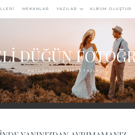
LLERI
MEKANLAR
YAZILAR
ALBÜM OLUŞTUR
LI DÜĞÜN FOTOĞR
FOTOĞRAFTAN BIRAZ FAZLASI…
INDE YANINIZDAN AYRIMAMANIZ