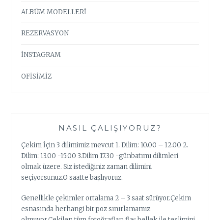
ALBÜM MODELLERİ
REZERVASYON
İNSTAGRAM
OFİSİMİZ
NASIL ÇALIŞIYORUZ?
Çekim İçin 3 dilimimiz mevcut 1. Dilim: 10.00 – 12.00 2.
Dilim: 13.00 -15.00 3.Dilim 17.30 -günbatımı dilimleri
olmak üzere. Siz istediğiniz zaman dilimini
seçiyorsunuz.O saatte başlıyoruz.
Genellikle çekimler ortalama 2 – 3 saat sürüyor.Çekim
esnasında herhangi bir poz sınırlamamız
olmuyor.Çekilen tüm fotoğrafları flaş bellek ile teslimini