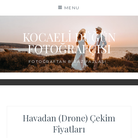
Skip
MENU
to
content
KOCAELI DÜĞÜN
FOTOĞRAFÇISI
FOTOĞRAFTAN BIRAZ FAZLASI…
Havadan (Drone) Çekim
Fiyatları