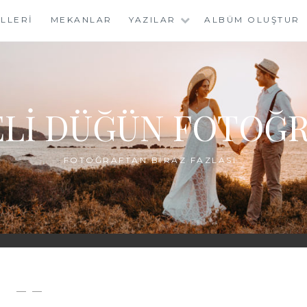
LLERI
MEKANLAR
YAZILAR
ALBÜM OLUŞTUR
LI DÜĞÜN FOTOĞR
FOTOĞRAFTAN BIRAZ FAZLASI…
— —