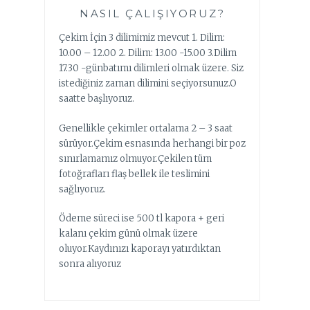
NASIL ÇALIŞIYORUZ?
Çekim İçin 3 dilimimiz mevcut 1. Dilim:
10.00 – 12.00 2. Dilim: 13.00 -15.00 3.Dilim
17.30 -günbatımı dilimleri olmak üzere. Siz
istediğiniz zaman dilimini seçiyorsunuz.O
saatte başlıyoruz.
Genellikle çekimler ortalama 2 – 3 saat
sürüyor.Çekim esnasında herhangi bir poz
sınırlamamız olmuyor.Çekilen tüm
fotoğrafları flaş bellek ile teslimini
sağlıyoruz.
Ödeme süreci ise 500 tl kapora + geri
kalanı çekim günü olmak üzere
oluyor.Kaydınızı kaporayı yatırdıktan
sonra alıyoruz