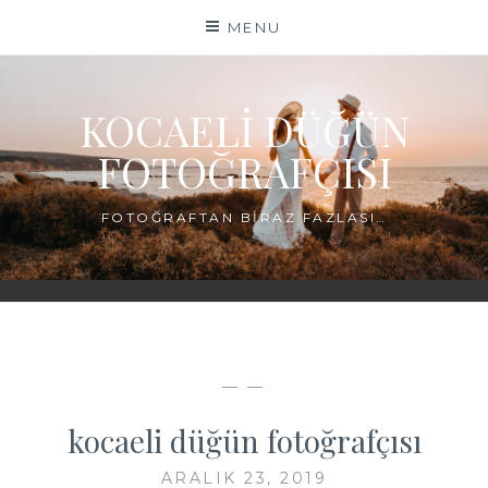
Skip
MENU
to
content
KOCAELI DÜĞÜN
FOTOĞRAFÇISI
FOTOĞRAFTAN BIRAZ FAZLASI…
— —
kocaeli düğün fotoğrafçısı
ARALIK 23, 2019