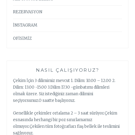
REZERVASYON
İNSTAGRAM
OFİSİMİZ
NASIL ÇALIŞIYORUZ?
Çekim İçin 3 dilimimiz mevcut 1. Dilim: 10.00 – 12.00 2.
Dilim: 13.00 -15.00 3.Dilim 17.30 -günbatımı dilimleri
olmak üzere. Siz istediğiniz zaman dilimini
seçiyorsunuz.O saatte başlıyoruz.
Genellikle çekimler ortalama 2 – 3 saat sürüyor.Çekim
esnasında herhangi bir poz sınırlamamız
olmuyor.Çekilen tüm fotoğrafları flaş bellek ile teslimini
sağlıyoruz.