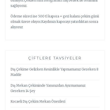
olmuyor.Çekilen tüm fotoğrafları flaş bellek ile teslimini
sağlıyoruz.
Ödeme süreci ise 500 tl kapora + geri kalanı çekim günü
olmak üzere oluyor.Kaydınızı kaporayı yatırdıktan sonra
alıyoruz
ÇIFTLERE TAVSIYELER
Dış Çekime Gelirken Kesinlikle Yapmamanız Gereken 8
Madde
Dış Mekan Çekiminde Yanınızdan Ayırmamanız
Gereken 14 Şey
Kocaeli Dış Çekim Mekan Önerileri