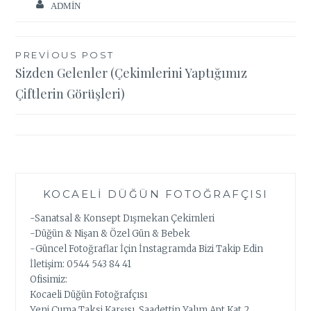
ADMIN
Yazı
PREVIOUS POST
Sizden Gelenler (Çekimlerini Yaptığımız
gezinmesi
Çiftlerin Görüşleri)
KOCAELI DÜĞÜN FOTOĞRAFÇISI
-Sanatsal & Konsept Dışmekan Çekimleri
-Düğün & Nişan & Özel Gün & Bebek
-Güncel Fotoğraflar İçin İnstagramda Bizi Takip Edin
İletişim: 0544 543 84 41
Ofisimiz:
Kocaeli Düğün Fotoğrafçısı
Yeni Cuma Taksi Karşısı, Saadettin Yalım Apt Kat 2