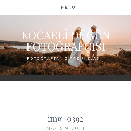
Skip
MENU
to
content
KOCAELI DÜĞÜN
FOTOĞRAFÇISI
FOTOĞRAFTAN BIRAZ FAZLASI…
— —
img_0392
MAYIS 9, 2018