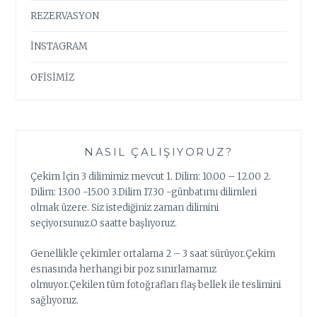
REZERVASYON
İNSTAGRAM
OFİSİMİZ
NASIL ÇALIŞIYORUZ?
Çekim İçin 3 dilimimiz mevcut 1. Dilim: 10.00 – 12.00 2.
Dilim: 13.00 -15.00 3.Dilim 17.30 -günbatımı dilimleri
olmak üzere. Siz istediğiniz zaman dilimini
seçiyorsunuz.O saatte başlıyoruz.
Genellikle çekimler ortalama 2 – 3 saat sürüyor.Çekim
esnasında herhangi bir poz sınırlamamız
olmuyor.Çekilen tüm fotoğrafları flaş bellek ile teslimini
sağlıyoruz.