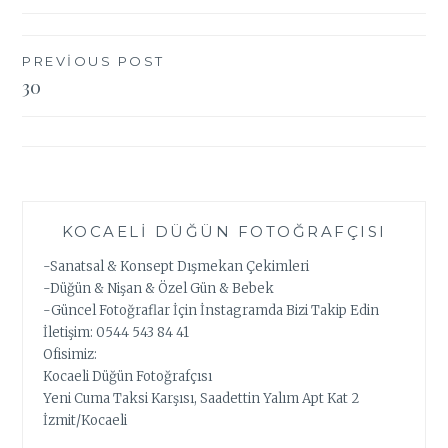
Yazı
PREVIOUS POST
30
gezinmesi
KOCAELI DÜĞÜN FOTOĞRAFÇISI
-Sanatsal & Konsept Dışmekan Çekimleri
-Düğün & Nişan & Özel Gün & Bebek
-Güncel Fotoğraflar İçin İnstagramda Bizi Takip Edin
İletişim: 0544 543 84 41
Ofisimiz:
Kocaeli Düğün Fotoğrafçısı
Yeni Cuma Taksi Karşısı, Saadettin Yalım Apt Kat 2
İzmit/Kocaeli